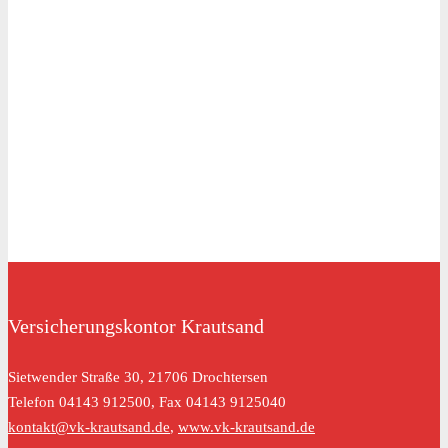
Versicherungskontor Krautsand
Sietwender Straße 30, 21706 Drochtersen
Telefon 04143 912500, Fax 04143 9125040
kontakt@vk-krautsand.de
,
www.vk-krautsand.de